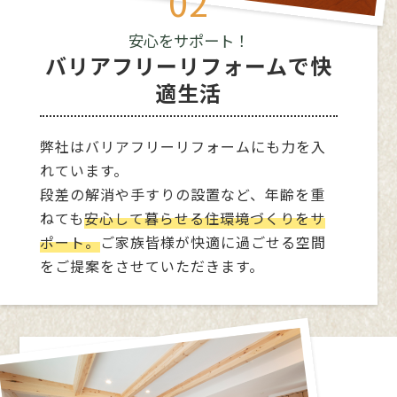
02
定の個人を識別できる情報及び容貌、指紋、声紋
にかかるデータ、及び健康保険証の保険者番号な
安心をサポート！
どの当該情報単体から特定の個人を識別できる情
バリアフリーリフォームで快
報（個人識別情報）を指します。
適生活
2．個人情報の収集方法
弊社はバリアフリーリフォームにも力を入
弊社は、ユーザーが本サービスを利用する際に氏
れています。
名、生年月日、住所、電話番号、メールアドレス
などの個人情報をお尋ねすることがあります。ま
段差の解消や手すりの設置など、年齢を重
た、ユーザーと提携先などとの間でなされたユー
ねても
安心して暮らせる住環境づくりをサ
ザーの個人情報を含む取引記録や決済に関する情
ポート。
ご家族皆様が快適に過ごせる空間
報を、弊社の提携先（情報提供元、広告主、広告
をご提案をさせていただきます。
配信先などを含みます。以下、｢提携先｣といいま
す。）などから収集することがあります。
3．個人情報を収集・利用する目的
弊社が個人情報を収集・利用する目的は、以下の
とおりです。