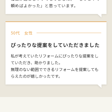
までお願いいたします。
頼めばよかった」と思っています。
住所：北海道札幌市北区西茨戸二条1-4-10
社名：パラト総工舍
代表者氏名：山本 尚弥
電話番号：080-6023-2824
Eメールアドレス：
50代 女性
paratosoukousya.naoya.yamamoto@gmail.com
ぴったりな提案をしていただきました
私が考えていたリフォームにぴったりな提案をし
ていただき、助かりました。
無理のない範囲でできるリフォームを提案しても
らえたのが嬉しかったです。