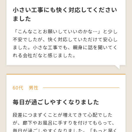
前2項にかかわらず、利用停止等に多額の費用を有
小さい工事にも快く対応してください
する場合その他利用停止等を行うことが困難な場
合であって、ユーザーの権利利益を保護するために
ました
必要なこれに代わるべき措置をとれる場合は、こ
の代替策を講じるものとします。
「こんなことお願いしていいのかな…」と少し
不安でしたが、快く対応していただけて安心し
ました。小さな工事でも、親身に話を聞いてく
9．プライバシーポリシーの変更
れる会社だなと感じました。
本ポリシーの内容は、法令その他本ポリシーに別
段の定めのある事項を除いて、ユーザーに通知する
ことなく、変更することができるものとします。重
要な変更がある場合には、本ウェブサイト上に公
表するものとします。
60代 男性
弊社が別途定める場合を除いて、変更後のプライバ
シーポリシーは、本ウェブサイトに掲載したとき
毎日が過ごしやすくなりました
から効力を生じるものとします。
段差につまずくことが増えてきて心配でした
10．お問い合わせ窓口
が、廊下やお風呂に手すりを付けてもらって、
本ポリシーに関するお問い合わせは、下記の窓口
毎日が過ごしやすくなりました。「もっと早く