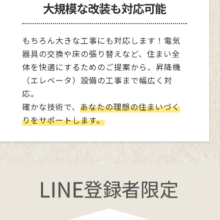
大規模な改装も対応可能
前項の定めにかかわらず、次に掲げる場合には、当
該情報の提供先は第三者に該当しないものとしま
す。
もちろん大きな工事にも対応します！電気
・弊社が利用目的の達成に必要な範囲内において
個人情報の取扱いの全部または一部を委託する場
器具の交換や床の張り替えなど、住まい全
合
体を快適にするためのご提案から、昇降機
・合併その他の事由による事業の承継に伴って個人
（エレベータ）設備の工事まで幅広く対
情報が提供される場合
応。
・個人情報を特定の者との間で共同して利用する
場合であって、その旨並びに共同して利用される個
確かな技術で、
あなたの理想の住まいづく
人情報の項目、共同して利用する者の範囲、利用
りをサポートします。
する者の利用目的および当該個人情報の管理につ
いて責任を有する者の氏名または名称について、あ
らかじめ本人に通知し、または本人が容易に知り
得る状態に置いた場合
6．個人情報の開示
弊社は、本人から個人情報の開示を求められたと
きは、本人に対し、遅滞なくこれを開示します。た