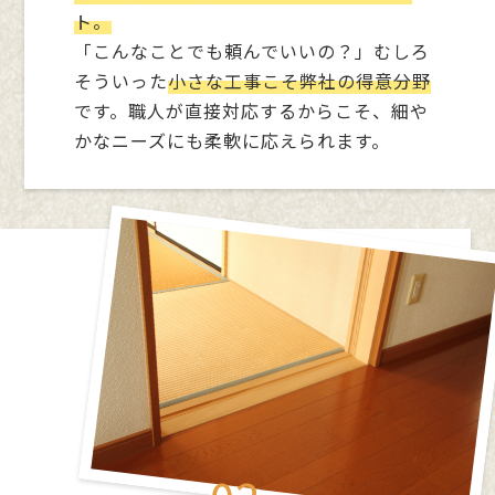
ト。
「こんなことでも頼んでいいの？」むしろ
パラト総工舍(以下弊社とします)は、本ウェブ
そういった
小さな工事こそ弊社の得意分野
サイト上で提供するサービス（以下、「本サー
です。職人が直接対応するからこそ、細や
ビス」といいます。）における、ユーザーの個
かなニーズにも柔軟に応えられます。
人情報の取扱いについて、以下のとおりプライ
バシーポリシー（以下、「本ポリシー」といい
ます。）を定めます。
弊社は、個人情報保護の重要性を認識し、本ポ
リシーに基づき個人情報の保護に努めます。
全従業員に個人情報保護の重要性の認識と取り
組みを徹底させ、個人情報の保護を推進いたし
ます。
1．個人情報
「個人情報」とは、個人情報保護法にいう「個人
情報」を指すものとし、生存する個人に関する情
報であって、当該情報に含まれる氏名、生年月日、
住所、電話番号、連絡先その他の記述等により特