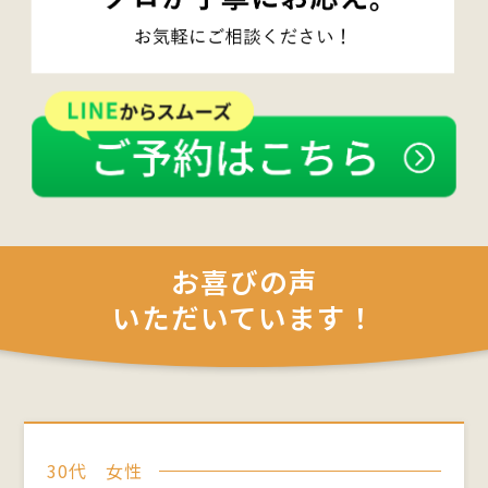
求に応じる必要があると判断した場合には、遅滞
なく、当該個人情報の訂正等を行うものとします。
弊社は、前項の規定に基づき訂正等を行った場
合、または訂正等を行わない旨の決定をしたとき
は遅滞なく、これをユーザーに通知します。
8．個人情報の利用停止等
弊社は、本人から、個人情報が、利用目的の範囲
を超えて取り扱われているという理由、または不正
の手段により取得されたものであるという理由に
お喜びの声
より、その利用の停止または消去（以下、「利用停
止等」といいます。）を求められた場合には、遅滞
いただいています！
なく必要な調査を行います。
前項の調査結果に基づき、その請求に応じる必要が
あると判断した場合には、遅滞なく、当該個人情
報の利用停止等を行います。
弊社は、前項の規定に基づき利用停止等を行った
場合、または利用停止等を行わない旨の決定をし
たときは、遅滞なく、これをユーザーに通知しま
30代 女性
す。