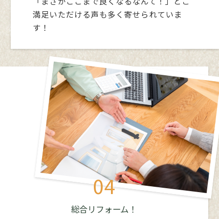
「まさかここまで良くなるなんて！」とご
ザーの同意を得ることなく、第三者に個人情報を
満足いただける声も多く寄せられていま
提供することはありません。ただし、個人情報保
護法その他の法令で認められる場合を除きます。
す！
・人の生命、身体または財産の保護のために必要
がある場合であって、本人の同意を得ることが困難
であるとき
・公衆衛生の向上または児童の健全な育成の推進
のために特に必要がある場合であって、本人の同意
を得ることが困難であるとき
・国の機関もしくは地方公共団体またはその委託
を受けた者が法令の定める事務を遂行することに
対して協力する必要がある場合であって、本人の同
意を得ることにより当該事務の遂行に支障を及ぼ
すおそれがあるとき
・予め次の事項を告知あるいは公表し、かつ弊社
が個人情報保護委員会に届出をしたとき
利用目的に第三者への提供を含むこと
04
第三者に提供されるデータの項目
第三者への提供の手段または方法
本人の求めに応じて個人情報の第三者への提供
総合リフォーム！
を停止すること
本人の求めを受け付ける方法