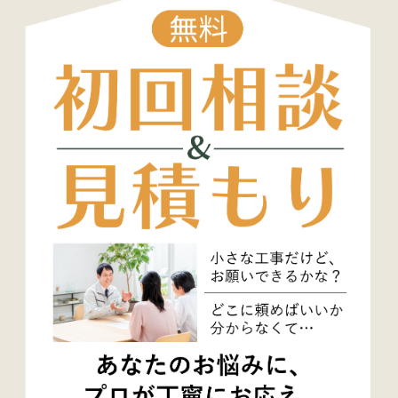
だし、開示することにより次のいずれかに該当す
る場合は、その全部または一部を開示しないこと
もあり、開示しない決定をした場合には、その旨を
遅滞なく通知します。
・本人または第三者の生命、身体、財産その他の
権利利益を害するおそれがある場合
・弊社の業務の適正な実施に著しい支障を及ぼす
おそれがある場合
・その他法令に違反することとなる場合
前項の定めにかかわらず、履歴情報および特性情報
などの個人情報以外の情報については、原則とし
て開示いたしません。
7．個人情報の訂正および削除
ユーザーは、弊社の保有する自己の個人情報が誤
った情報である場合には、弊社が定める手続きに
より、弊社に対して個人情報の訂正、追加または削
除（以下、「訂正等」といいます。）を請求するこ
とができます。
弊社は、ユーザーから前項の請求を受けてその請