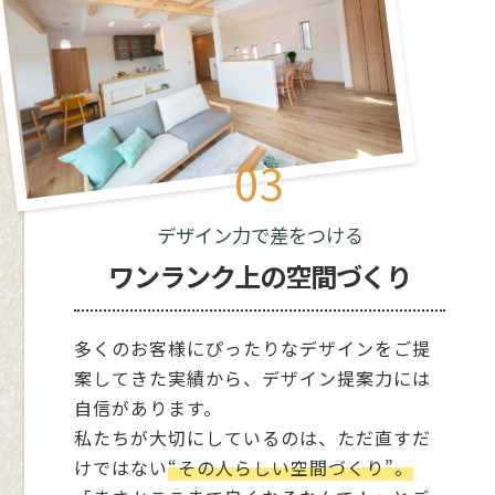
・本サービスの提供・運営のため
・ユーザーからのお問い合わせに回答するため
（本人確認を行うことを含む）
・メンテナンス、重要なお知らせなど必要に応じ
たご連絡のため
・本ウェブサイト及び業務の改善等のため
・上記の利用目的に付随する目的
03
4．利用目的の変更
デザイン力で差をつける
弊社は、利用目的が変更前と関連性を有すると合
ワンランク上の空間づくり
理的に認められる場合に限り、個人情報の利用目的
を変更するものとします。
利用目的の変更を行った場合には、変更後の目的
多くのお客様にぴったりなデザインをご提
について、本ウェブサイト上に公表するものとしま
す。
案してきた実績から、デザイン提案力には
自信があります。
私たちが大切にしているのは、ただ直すだ
5．個人情報の第三者提供
けではない
“その人らしい空間づくり”。
弊社は、次に掲げる場合を除いて、あらかじめユー